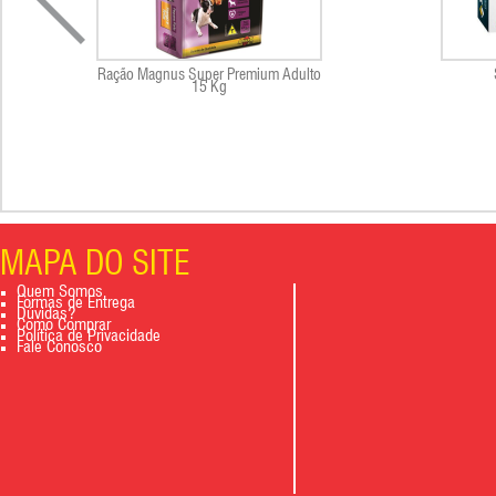
Ração Magnus Super Premium Adulto
15 Kg
MAPA DO SITE
Quem Somos
Formas de Entrega
Dúvidas?
Como Comprar
Política de Privacidade
Fale Conosco