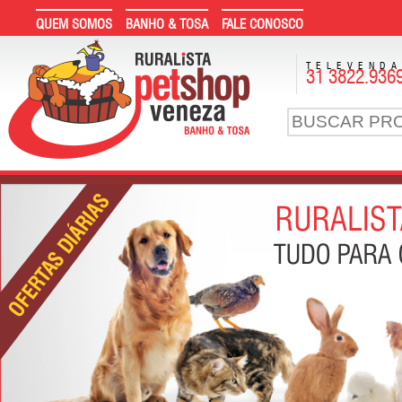
QUEM SOMOS
BANHO & TOSA
FALE CONOSCO
TELEVEND
31 3822.936