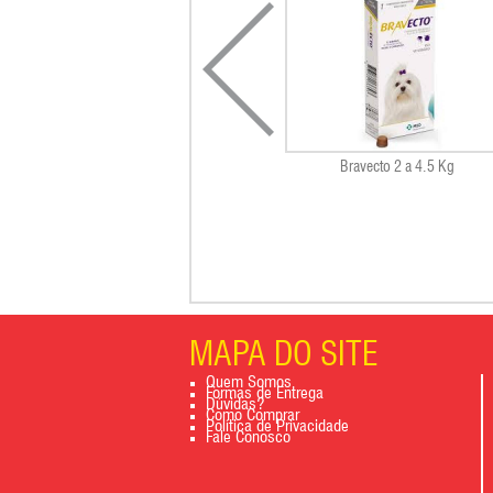
Bravecto 2 a 4.5 Kg
MAPA DO SITE
Quem Somos
Formas de Entrega
Dúvidas?
Como Comprar
Política de Privacidade
Fale Conosco