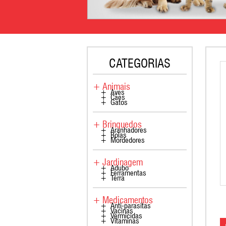
CATEGORIAS
+ Animais
+ Aves
+ Cães
+ Gatos
+ Brinquedos
+ Aranhadores
+ Bolas
+ Mordedores
+ Jardinagem
+ Adubo
+ Ferramentas
+ Terra
+ Medicamentos
+ Anti-parasitas
+ Vacinas
+ Vermicidas
+ Vitaminas