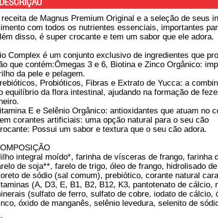
DESCRIÇÃO
 receita de Magnus Premium Original e a seleção de seus i
limento com todos os nutrientes essenciais, importantes par
lém disso, é super crocante e tem um sabor que ele adora.
io Complex é um conjunto exclusivo de ingredientes que pro
ão que contém:Ômegas 3 e 6, Biotina e Zinco Orgânico: im
rilho da pele e pelagem.
rebióticos, Probióticos, Fibras e Extrato de Yucca: a combin
o equilíbrio da flora intestinal, ajudando na formação de f
heiro.
itamina E e Selênio Orgânico: antioxidantes que atuam no co
em corantes artificiais: uma opção natural para o seu cão
rocante: Possui um sabor e textura que o seu cão adora.
OMPOSIÇÃO
ilho integral moído*, farinha de vísceras de frango, farinha
arelo de soja**, farelo de trigo, óleo de frango, hidrolisado d
loreto de sódio (sal comum), prebiótico, corante natural car
itaminas (A, D3, E, B1, B2, B12, K3, pantotenato de cálcio, ni
inerais (sulfato de ferro, sulfato de cobre, iodato de cálcio,
inco, óxido de manganês, selênio levedura, selenito de sódi