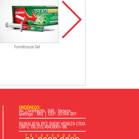
Formihouse Gel
Pro Plan Cat Urinary 1,5kg
ENDEREÇO:
Av. Livramento, 346 - Veneza
Ipatinga - MG | CEP: 35164-301
RURALISTA PET SHOP VENEZA LTDA
CNPJ: 08.315.404/0001-86
TELEVENDAS