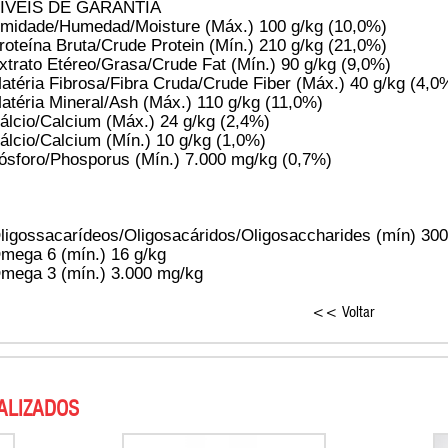
ÍVEIS DE GARANTIA
midade/Humedad/Moisture (Máx.) 100 g/kg (10,0%)
roteína Bruta/Crude Protein (Mín.) 210 g/kg (21,0%)
xtrato Etéreo/Grasa/Crude Fat (Mín.) 90 g/kg (9,0%)
atéria Fibrosa/Fibra Cruda/Crude Fiber (Máx.) 40 g/kg (4,0
atéria Mineral/Ash (Máx.) 110 g/kg (11,0%)
álcio/Calcium (Máx.) 24 g/kg (2,4%)
álcio/Calcium (Mín.) 10 g/kg (1,0%)
ósforo/Phosporus (Mín.) 7.000 mg/kg (0,7%)
ligossacarídeos/Oligosacáridos/Oligosaccharides (mín) 30
mega 6 (mín.) 16 g/kg
mega 3 (mín.) 3.000 mg/kg
<< Voltar
ALIZADOS