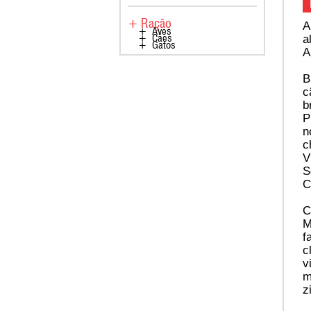
+ Ração
A
+ Aves
a
+ Cães
+ Gatos
A
B
c
b
P
n
c
V
S
C
C
M
f
c
v
m
z