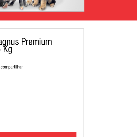
agnus Premium
5 Kg
compartilhar