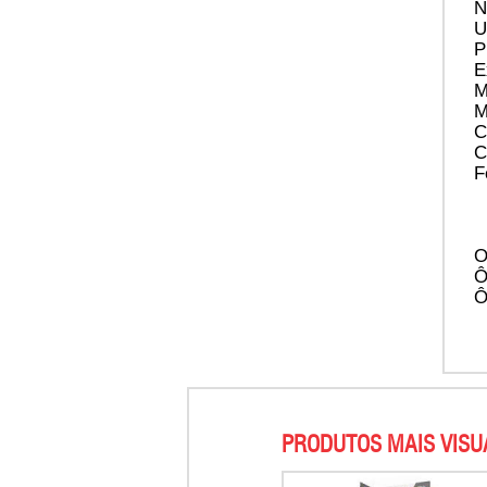
N
U
P
E
M
M
C
C
F
O
Ô
Ô
PRODUTOS MAIS VISU