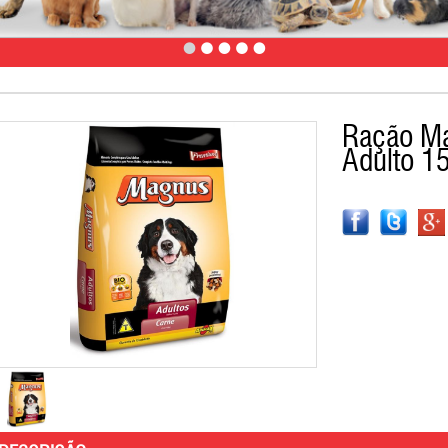
Ração M
Adulto 1