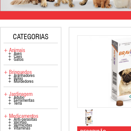
CATEGORIAS
+ Animais
+ Aves
+ Cães
+ Gatos
+ Brinquedos
+ Aranhadores
+ Bolas
+ Mordedores
+ Jardinagem
+ Adubo
+ Ferramentas
+ Terra
+ Medicamentos
+ Anti-parasitas
+ Vacinas
+ Vermicidas
+ Vitaminas