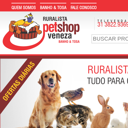
QUEM SOMOS
BANHO & TOSA
FALE CONOSCO
TELEVEND
31 3822.936