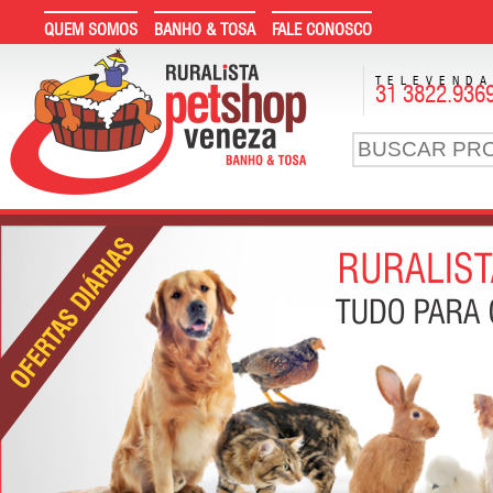
QUEM SOMOS
BANHO & TOSA
FALE CONOSCO
TELEVEND
31 3822.936