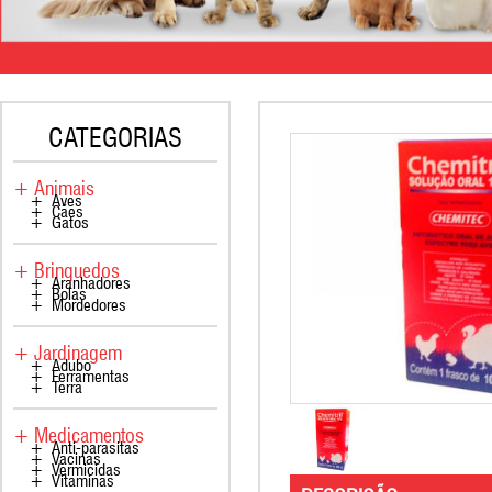
CATEGORIAS
+ Animais
+ Aves
+ Cães
+ Gatos
+ Brinquedos
+ Aranhadores
+ Bolas
+ Mordedores
+ Jardinagem
+ Adubo
+ Ferramentas
+ Terra
+ Medicamentos
+ Anti-parasitas
+ Vacinas
+ Vermicidas
+ Vitaminas